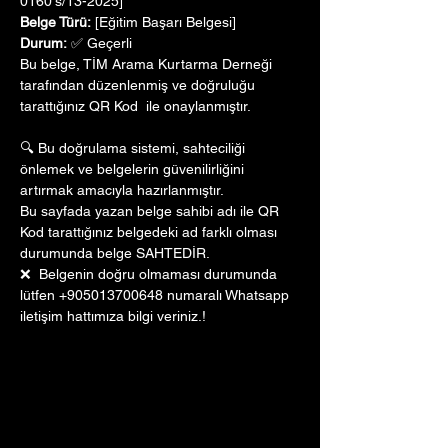
0160's/13-2025]
Belge Türü:
 [Eğitim Başarı Belgesi]
Durum:
 ✅ Geçerli
Bu belge, TİM Arama Kurtarma Derneği 
tarafından düzenlenmiş ve doğruluğu 
tarattığınız QR Kod  ile onaylanmıştır. 
🔍 Bu doğrulama sistemi, sahteciliği 
önlemek ve belgelerin güvenilirliğini 
artırmak amacıyla hazırlanmıştır. 
Bu sayfada yazan belge sahibi adı ile QR 
Kod tarattığınız belgedeki ad farklı olması 
durumunda belge SAHTEDİR.
❌  Belgenin doğru olmaması durumunda 
lütfen +905013700648 numaralı Whatsapp 
iletişim hattımıza bilgi veriniz.!