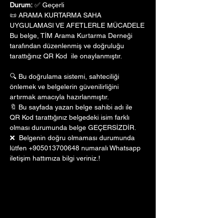
Durum:
 ✅ Geçerli
📜 ARAMA KURTARMA SAHA 
UYGULAMASI VE AFETLERLE MÜCADELE
Bu belge, TİM Arama Kurtarma Derneği 
tarafından düzenlenmiş ve doğruluğu 
tarattığınız QR Kod  ile onaylanmıştır. 
🔍 Bu doğrulama sistemi, sahteciliği 
önlemek ve belgelerin güvenilirliğini 
artırmak amacıyla hazırlanmıştır. 
🔖 Bu sayfada yazan belge sahibi adı ile 
QR Kod tarattığınız belgedeki isim farklı 
olması durumunda belge GEÇERSİZDİR.
❌  Belgenin doğru olmaması durumunda 
lütfen +905013700648 numaralı Whatsapp 
iletişim hattımıza bilgi veriniz.!