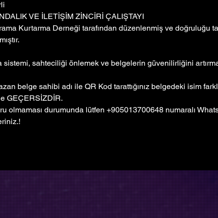
li
NDALIK VE İLETİŞİM ZİNCİRİ ÇALIŞTAYI
rama Kurtarma Derneği tarafından düzenlenmiş ve doğruluğu tar
ıştır. 
sistemi, sahteciliği önlemek ve belgelerin güvenilirliğini artır
zan belge sahibi adı ile QR Kod tarattığınız belgedeki isim farkl
ge GEÇERSİZDİR.
ru olmaması durumunda lütfen +905013700648 numaralı Whatsa
riniz.!