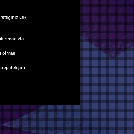
attığınız QR 
mak amacıyla 
ı olması 
pp iletişim 