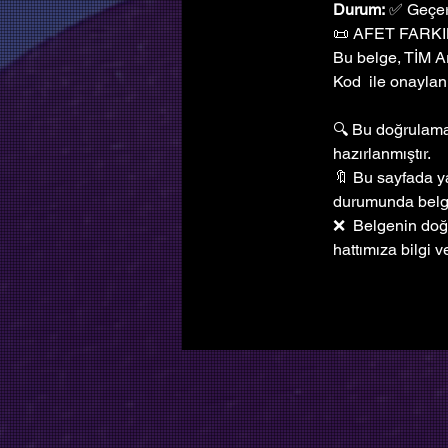
Durum:
 ✅ Geçer
📜 AFET FARKI
Bu belge, TİM A
Kod  ile onaylanm
🔍 Bu doğrulama 
hazırlanmıştır. 
🔖 Bu sayfada ya
durumunda bel
❌  Belgenin doğ
hattımıza bilgi ve