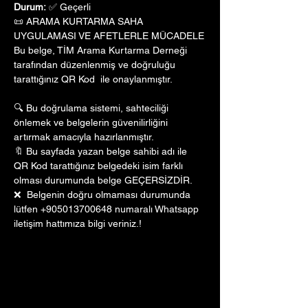
Durum:
 ✅ Geçerli
📜 ARAMA KURTARMA SAHA 
UYGULAMASI VE AFETLERLE MÜCADELE
Bu belge, TİM Arama Kurtarma Derneği 
tarafından düzenlenmiş ve doğruluğu 
tarattığınız QR Kod  ile onaylanmıştır. 
🔍 Bu doğrulama sistemi, sahteciliği 
önlemek ve belgelerin güvenilirliğini 
artırmak amacıyla hazırlanmıştır. 
🔖 Bu sayfada yazan belge sahibi adı ile 
QR Kod tarattığınız belgedeki isim farklı 
olması durumunda belge GEÇERSİZDİR.
❌  Belgenin doğru olmaması durumunda 
lütfen +905013700648 numaralı Whatsapp 
iletişim hattımıza bilgi veriniz.!