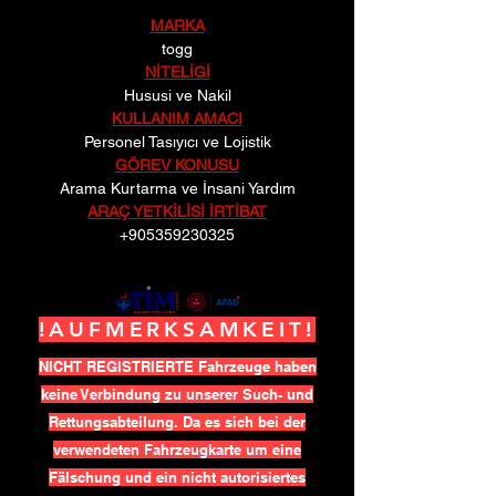
MARKA
togg
NİTELİGİ
Hususi ve Nakil
KULLANIM AMACI
Personel Tasıyıcı ve Lojistik
GÖREV KONUSU
Arama Kurtarma ve İnsani Yardım
ARAÇ YETKİLİSİ İRTİBAT
+905359230325
!AUFMERKSAMKEIT!
NICHT REGISTRIERTE Fahrzeuge haben
keine Verbindung zu unserer Such- und
Rettungsabteilung. Da es sich bei der
verwendeten Fahrzeugkarte um eine
Fälschung und ein nicht autorisiertes