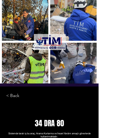
< Back
34 DRA 80
Sistemde taralı iş bu araç; Arama Kurtarma ve İnsani Yardım amaçlı görevlerde
kullanılmaktadır.