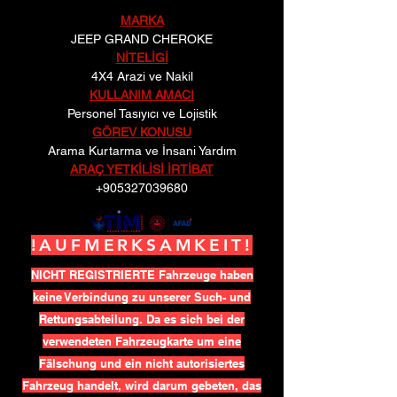
MARKA
JEEP GRAND CHEROKE
NİTELİGİ
4X4 Arazi ve Nakil
KULLANIM AMACI
Personel Tasıyıcı ve Lojistik
GÖREV KONUSU
Arama Kurtarma ve İnsani Yardım
ARAÇ YETKİLİSİ İRTİBAT
+905327039680
!AUFMERKSAMKEIT!
NICHT REGISTRIERTE Fahrzeuge haben
keine Verbindung zu unserer Such- und
Rettungsabteilung. Da es sich bei der
verwendeten Fahrzeugkarte um eine
Fälschung und ein nicht autorisiertes
Fahrzeug handelt, wird darum gebeten, das