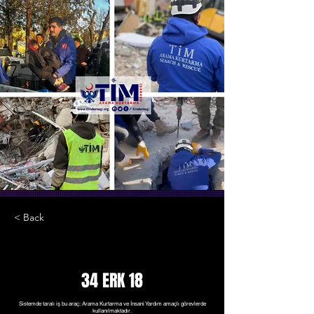
< Back
34 ERK 18
Sistemde taralı iş bu araç; Arama Kurtarma ve İnsani Yardım amaçlı görevlerde
kullanılmaktadır.