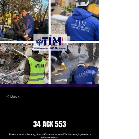
< Back
34 ACK 553
Sistemde taralı iş bu araç; Arama Kurtarma ve İnsani Yardım amaçlı görevlerde
kullanılmaktadır.