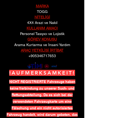
MARKA
TOGG
NİTELİGİ
4X4 Arazi ve Nakil
KULLANIM AMACI
Personel Tasıyıcı ve Lojistik
GÖREV KONUSU
Arama Kurtarma ve İnsani Yardım
ARAÇ YETKİLİSİ İRTİBAT
+905346717653
!AUFMERKSAMKEIT!
NICHT REGISTRIERTE Fahrzeuge haben
keine Verbindung zu unserer Such- und
Rettungsabteilung. Da es sich bei der
verwendeten Fahrzeugkarte um eine
Fälschung und ein nicht autorisiertes
Fahrzeug handelt, wird darum gebeten, das