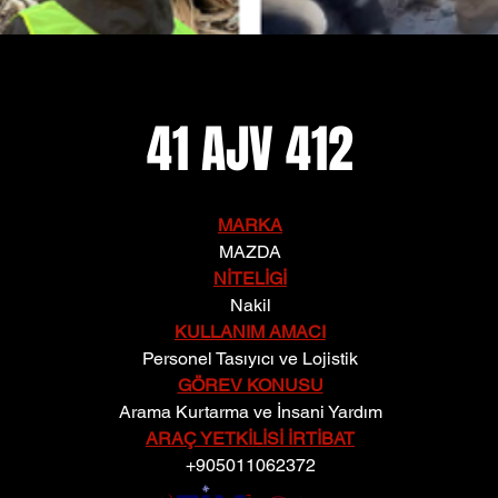
41 AJV 412
MARKA
MAZDA
NİTELİGİ
Nakil
KULLANIM AMACI
Personel Tasıyıcı ve Lojistik
GÖREV KONUSU
Arama Kurtarma ve İnsani Yardım
ARAÇ YETKİLİSİ İRTİBAT
+905011062372