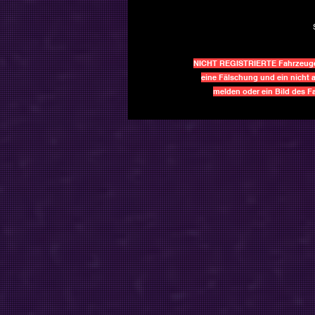
NICHT REGISTRIERTE Fahrzeuge h
eine Fälschung und ein nicht a
melden oder ein Bild des 