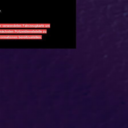
.
er verwendeten Fahrzeugkarte um
nächsten Polizeidienststelle zu
rmationen bereitzustellen.