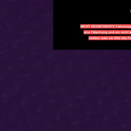
NICHT REGISTRIERTE Fahrzeuge h
eine Fälschung und ein nicht a
melden oder ein Bild des 