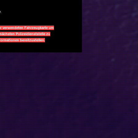
.
er verwendeten Fahrzeugkarte um
nächsten Polizeidienststelle zu
rmationen bereitzustellen.