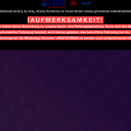
Sistemde taralı iş bu araç; Arama Kurtarma ve İnsani Yardım amaçlı görevlerde kullanılmaktadır
!AUFMERKSAMKEIT!
aben keine Verbindung zu unserer Such- und Rettungsabteilung. Da es sich bei d
utorisiertes Fahrzeug handelt, wird darum gebeten, das betroffene Fahrzeug bei der 
Fahrzeugs an die WhatsApp-Nummer +905013700648 zu senden und entsprechende Info