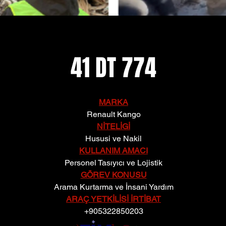
41 DT 774
MARKA
Renault Kango
NİTELİGİ
Hususi ve Nakil
KULLANIM AMACI
Personel Tasıyıcı ve Lojistik
GÖREV KONUSU
Arama Kurtarma ve İnsani Yardım
ARAÇ YETKİLİSİ İRTİBAT
+905322850203