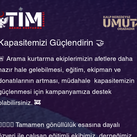
Kapasitemizi Güçlendirin 🤝
🚨 Arama kurtarma ekiplerimizin afetlere daha
hazır hale gelebilmesi, eğitim, ekipman ve
donatılarının artması, müdahale kapasitemizin
güçlenmesi için kampanyamıza destek
olabilirsiniz. 🚒
👷‍♀️👷‍♂️ Tamamen gönüllülük esasına dayalı
özveri ile çalışan eğitimli ekibimiz, derneğimiz