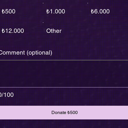
₺500
₺1.000
₺6.000
₺12.000
Other
Comment (optional)
0/100
Donate ₺500