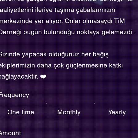
faaliyetlerini ileriye taşıma çabalarımızın
merkezinde yer alıyor. Onlar olmasaydı TiM
Derneği bugün bulunduğu noktaya gelemezdi.
Sizinde yapacak olduğunuz her bağış
ekiplerimizin daha çok güçlenmesine katkı
sağlayacaktır. ❤️
Frequency
One time
Monthly
Yearly
Amount