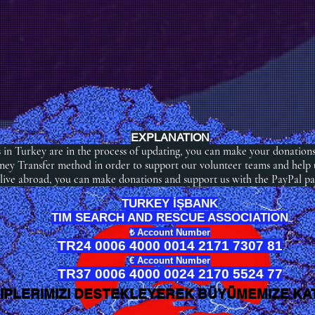
EXPLANATION
 in Turkey are in the process of updating, you can make your donation
ey Transfer method in order to support our volunteer teams and help 
 live abroad, you can make donations and support us with the PayPal p
TURKEY İŞBANK
TIM SEARCH AND RESCUE ASSOCIATION
₺ Account Number
TR24 0006 4000 0014 2171 7307 81
€ Account Number
TR37 0006 4000 0024 2170 5524 77
IPLERIMIZI DESTEKLEYEREK BÜYÜMEMIZE KAT
IPLERIMIZI DESTEKLEYEREK BÜYÜMEMIZE KAT