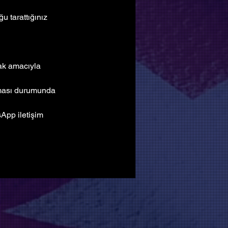
 tarattığınız 
mak amacıyla 
lması durumunda 
pp iletişim 