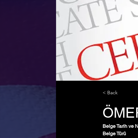
< Back
ÖMER