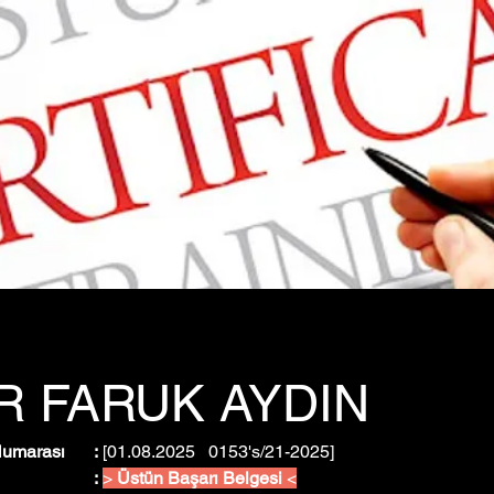
 FARUK AYDIN
Belge Tarih ve Numarası	:
 [01.08.2025   0153's/21-2025]
Belge Türü				:
> 
Üstün Başarı Belgesi 
<