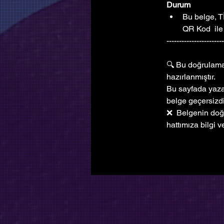
Bu belge, T
QR Kod  ile
----------------------
🔍 Bu doğrulama 
hazırlanmıştır. 
Bu sayfada yazan
belge geçersizdi
❌  Belgenin do
hattımıza bilgi ve