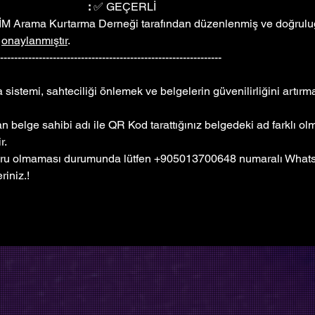
Durum					:
 ✅ GEÇERLİ
İM Arama Kurtarma Derneği tarafından düzenlenmiş ve doğruluğu
 
onaylanmıştır
. 
----------------------------------------------------------------
sistemi, sahteciliği önlemek ve belgelerin güvenilirliğini artır
 belge sahibi adı ile QR Kod tarattığınız belgedeki ad farklı o
r.
ğru olmaması durumunda lütfen +905013700648 numaralı WhatsA
riniz.!