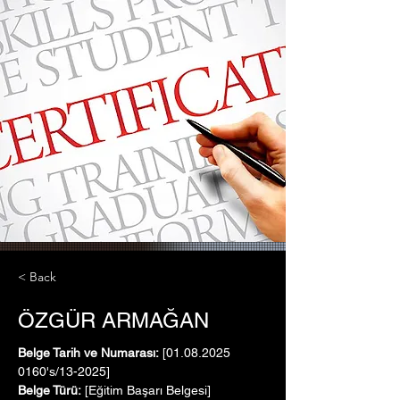
< Back
ÖZGÜR ARMAĞAN
Belge Tarih ve Numarası:
 [01.08.2025   
0160's/13-2025]
Belge Türü:
 [Eğitim Başarı Belgesi]