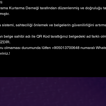
li
rama Kurtarma Derneği tarafından düzenlenmiş ve doğruluğu tar
ıştır. 
sistemi, sahteciliği önlemek ve belgelerin güvenilirliğini artır
 belge sahibi adı ile QR Kod tarattığınız belgedeki ad farklı o
ZDİR.
ğru olmaması durumunda lütfen +905013700648 numaralı WhatsA
riniz.!