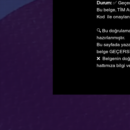
Durum:
 ✅ Geçer
Bu belge, TİM A
Kod  ile onaylanm
🔍 Bu doğrulama 
hazırlanmıştır. 
Bu sayfada yazan
belge GEÇERSİ
❌  Belgenin do
hattımıza bilgi ve