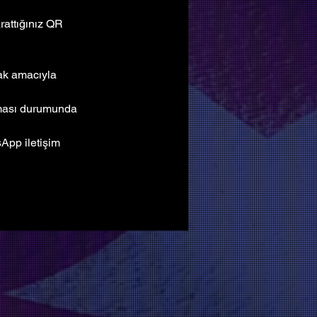
attığınız QR 
mak amacıyla 
lması durumunda 
pp iletişim 