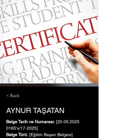
< Back
AYNUR TAŞATAN
Belge Tarih ve Numarası:
 [20.09.2025   
0165's/17-2025]
Belge Türü:
 [Eğitim Başarı Belgesi]