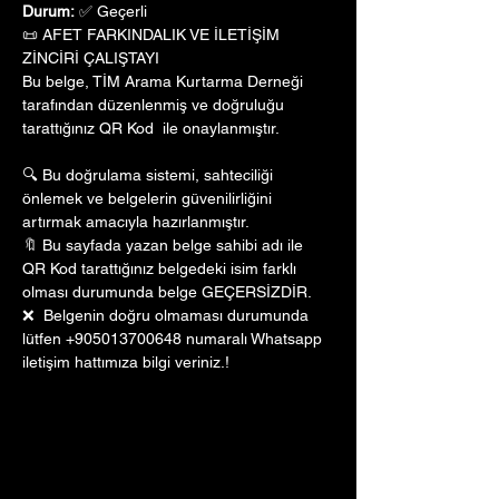
Durum:
 ✅ Geçerli
📜 AFET FARKINDALIK VE İLETİŞİM 
ZİNCİRİ ÇALIŞTAYI
Bu belge, TİM Arama Kurtarma Derneği 
tarafından düzenlenmiş ve doğruluğu 
tarattığınız QR Kod  ile onaylanmıştır. 
🔍 Bu doğrulama sistemi, sahteciliği 
önlemek ve belgelerin güvenilirliğini 
artırmak amacıyla hazırlanmıştır. 
🔖 Bu sayfada yazan belge sahibi adı ile 
QR Kod tarattığınız belgedeki isim farklı 
olması durumunda belge GEÇERSİZDİR.
❌  Belgenin doğru olmaması durumunda 
lütfen +905013700648 numaralı Whatsapp 
iletişim hattımıza bilgi veriniz.!