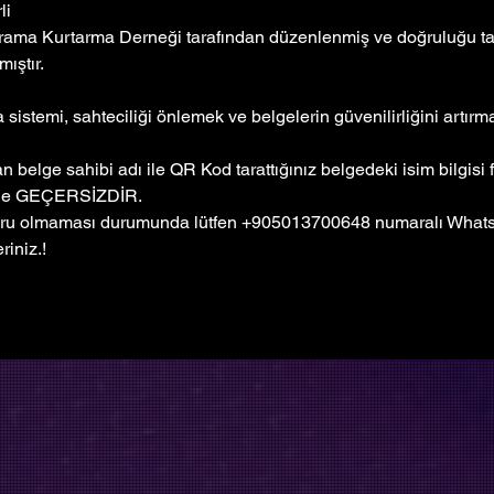
li
rama Kurtarma Derneği tarafından düzenlenmiş ve doğruluğu tar
ıştır. 
sistemi, sahteciliği önlemek ve belgelerin güvenilirliğini artır
 belge sahibi adı ile QR Kod tarattığınız belgedeki isim bilgisi f
ge GEÇERSİZDİR.
ru olmaması durumunda lütfen +905013700648 numaralı Whatsa
riniz.!