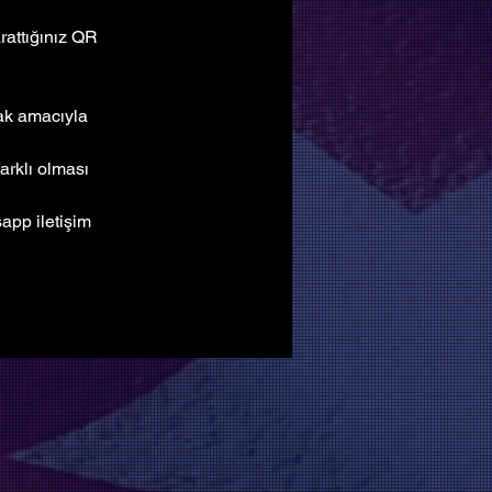
attığınız QR 
mak amacıyla 
arklı olması 
pp iletişim 