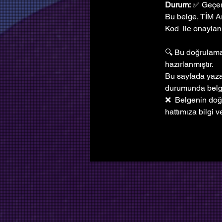
Durum:
 ✅ Geçer
Bu belge, TİM A
Kod  ile onaylanm
🔍 Bu doğrulama 
hazırlanmıştır. 
Bu sayfada yazan
durumunda bel
❌  Belgenin doğ
hattımıza bilgi ve