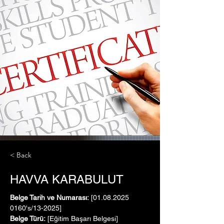
< Back
HAVVA KARABULUT
Belge Tarih ve Numarası:
 [01.08.2025   
0160's/13-2025]
Belge Türü:
 [Eğitim Başarı Belgesi]