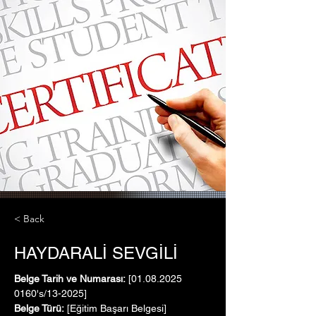
< Back
HAYDARALİ SEVGİLİ
Belge Tarih ve Numarası:
 [01.08.2025   
0160's/13-2025]
Belge Türü:
 [Eğitim Başarı Belgesi]