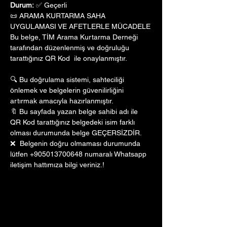
Durum:
 ✅ Geçerli
📜 ARAMA KURTARMA SAHA 
UYGULAMASI VE AFETLERLE MÜCADELE
Bu belge, TİM Arama Kurtarma Derneği 
tarafından düzenlenmiş ve doğruluğu 
tarattığınız QR Kod  ile onaylanmıştır. 
🔍 Bu doğrulama sistemi, sahteciliği 
önlemek ve belgelerin güvenilirliğini 
artırmak amacıyla hazırlanmıştır. 
🔖 Bu sayfada yazan belge sahibi adı ile 
QR Kod tarattığınız belgedeki isim farklı 
olması durumunda belge GEÇERSİZDİR.
❌  Belgenin doğru olmaması durumunda 
lütfen +905013700648 numaralı Whatsapp 
iletişim hattımıza bilgi veriniz.!