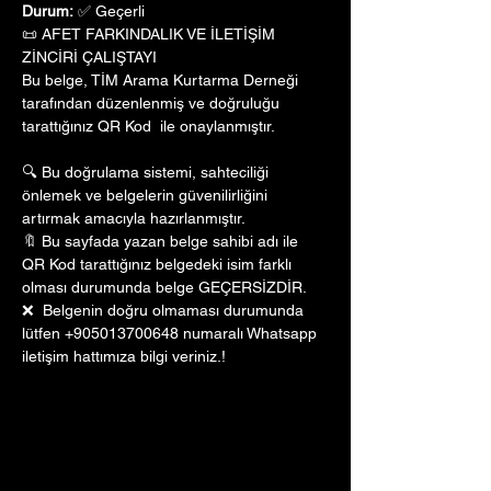
Durum:
 ✅ Geçerli
📜 AFET FARKINDALIK VE İLETİŞİM 
ZİNCİRİ ÇALIŞTAYI
Bu belge, TİM Arama Kurtarma Derneği 
tarafından düzenlenmiş ve doğruluğu 
tarattığınız QR Kod  ile onaylanmıştır. 
🔍 Bu doğrulama sistemi, sahteciliği 
önlemek ve belgelerin güvenilirliğini 
artırmak amacıyla hazırlanmıştır. 
🔖 Bu sayfada yazan belge sahibi adı ile 
QR Kod tarattığınız belgedeki isim farklı 
olması durumunda belge GEÇERSİZDİR.
❌  Belgenin doğru olmaması durumunda 
lütfen +905013700648 numaralı Whatsapp 
iletişim hattımıza bilgi veriniz.!