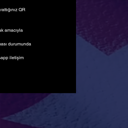
attığınız QR 
mak amacıyla 
lması durumunda 
pp iletişim 