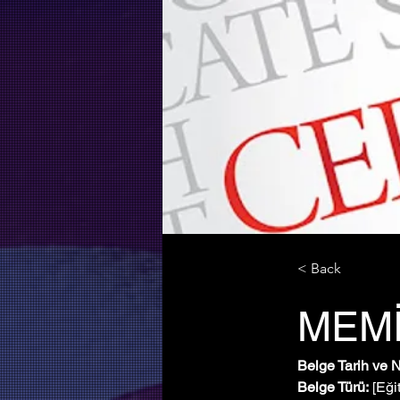
< Back
MEM
Belge Tarih ve 
Belge Türü:
 [Eği