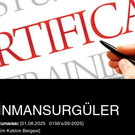
İNMANSURGÜLER
Numarası:
 [01.08.2025   0156's/26-2025]
tim Katılım Belgesi]