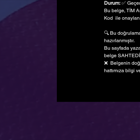
Durum:
 ✅ Geçer
Bu belge, TİM A
Kod  ile onaylanm
🔍 Bu doğrulama 
hazırlanmıştır. 
Bu sayfada yazan
belge SAHTEDİ
❌  Belgenin doğ
hattımıza bilgi ve