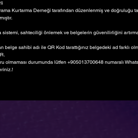
li
rama Kurtarma Derneği tarafından düzenlenmiş ve doğruluğu tar
ıştır. 
sistemi, sahteciliği önlemek ve belgelerin güvenilirliğini artır
 belge sahibi adı ile QR Kod tarattığınız belgedeki ad farklı o
R.
ru olmaması durumunda lütfen +905013700648 numaralı Whatsa
riniz.!