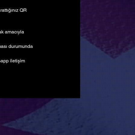
attığınız QR 
mak amacıyla 
lması durumunda 
pp iletişim 