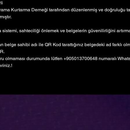
li
rama Kurtarma Derneği tarafından düzenlenmiş ve doğruluğu tar
ıştır. 
sistemi, sahteciliği önlemek ve belgelerin güvenilirliğini artır
 belge sahibi adı ile QR Kod tarattığınız belgedeki ad farklı o
R.
ru olmaması durumunda lütfen +905013700648 numaralı Whatsa
riniz.!