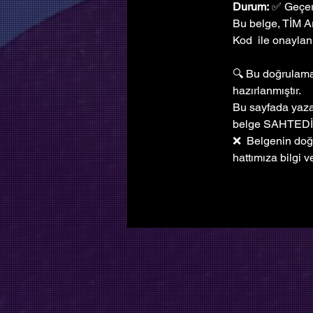
Durum:
 ✅ Geçer
Bu belge, TİM A
Kod  ile onaylanm
🔍 Bu doğrulama 
hazırlanmıştır. 
Bu sayfada yazan
belge SAHTEDİ
❌  Belgenin doğ
hattımıza bilgi ve