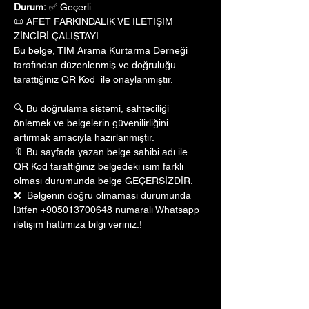
Durum:
 ✅ Geçerli
📜 AFET FARKINDALIK VE İLETİŞİM 
ZİNCİRİ ÇALIŞTAYI
Bu belge, TİM Arama Kurtarma Derneği 
tarafından düzenlenmiş ve doğruluğu 
tarattığınız QR Kod  ile onaylanmıştır. 
🔍 Bu doğrulama sistemi, sahteciliği 
önlemek ve belgelerin güvenilirliğini 
artırmak amacıyla hazırlanmıştır. 
🔖 Bu sayfada yazan belge sahibi adı ile 
QR Kod tarattığınız belgedeki isim farklı 
olması durumunda belge GEÇERSİZDİR.
❌  Belgenin doğru olmaması durumunda 
lütfen +905013700648 numaralı Whatsapp 
iletişim hattımıza bilgi veriniz.!